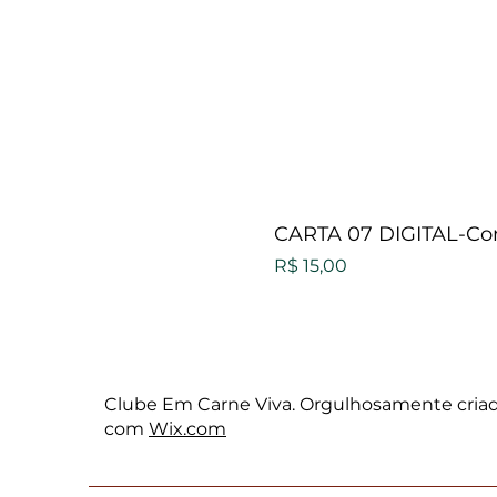
CARTA 07 DIGITAL-Com
Preço
R$ 15,00
Clube Em Carne Viva. Orgulhosamente cria
com
Wix.com