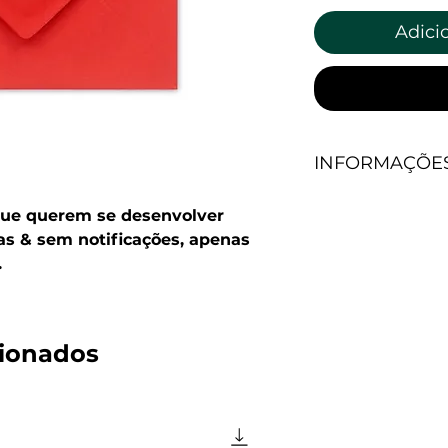
Adici
INFORMAÇÕE
O QUE VOCÊ VA
 que querem se desenvolver
-Um ensaio irôn
as & sem notificações, apenas
tornam produto
.
sua identidade a
mercado.
-Dois adesivos d
tema da carta.
cionados
*O ensaio é basea
Vida para Cons
Calibã e a Bruxa
Acumulação Primit