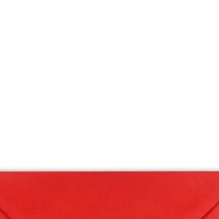
*O FRETE é GRA
*O prazo de ent
após o envio de
Você receberá um
mail para acomp
*O design das car
conteúdo são art
conforme as edi