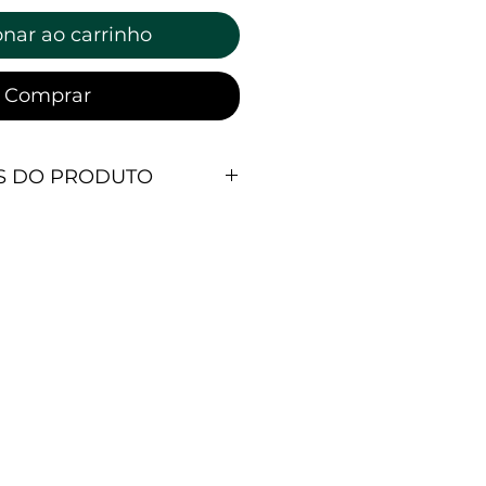
onar ao carrinho
Comprar
S DO PRODUTO
I RECEBER:
ico sobre como pessoas se
s sem perceber, moldando
través das vontades do
ivertidos relacionados ao
do na leitura de dois livros :
umo,de Zigmunt Bauman, e
: Mulheres, Corpo e
iva, de Silvia Federici.