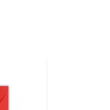
TUITO.
rega é de uma a 4 semanas
pendendo do seu estado.
 código de rastreio por e-
anhar.
tas é livre, as cores e
ísticos, portanto, evoluem
ções avançam.